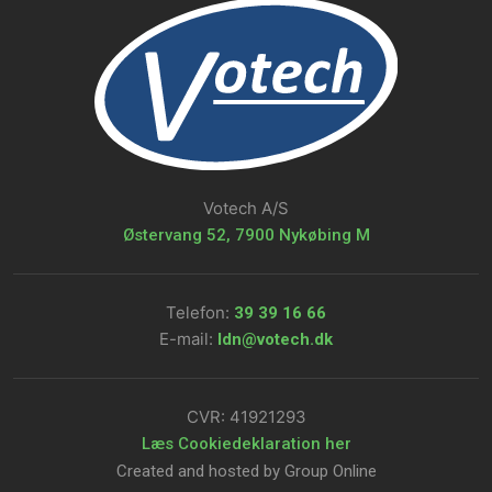
Votech A/S
Østervang 52, 7900 Nykøbing M
Telefon:
39 39 16 66​
E-mail:
ldn@votech.dk
CVR: ​41921293
Læs Cookiedeklaration her​
Created and hosted by Group Online