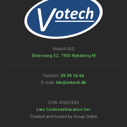
Votech A/S
Østervang 52, 7900 Nykøbing M
Telefon:
39 39 16 66​
E-mail:
ldn@votech.dk
CVR: ​41921293
Læs Cookiedeklaration her​
Created and hosted by Group Online